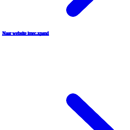
Naar website imec.xpand