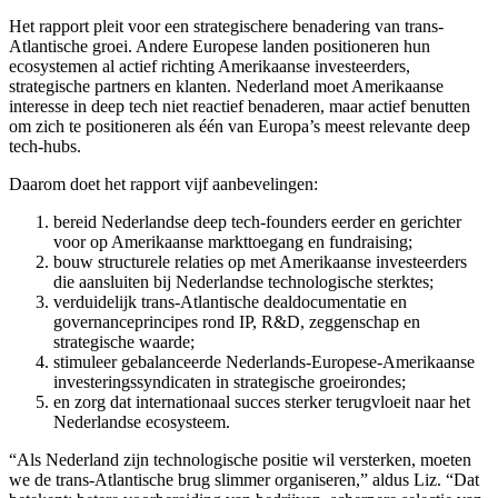
Het rapport pleit voor een strategischere benadering van trans-
Atlantische groei. Andere Europese landen positioneren hun
ecosystemen al actief richting Amerikaanse investeerders,
strategische partners en klanten. Nederland moet Amerikaanse
interesse in deep tech niet reactief benaderen, maar actief benutten
om zich te positioneren als één van Europa’s meest relevante deep
tech-hubs.
Daarom doet het rapport vijf aanbevelingen:
bereid Nederlandse deep tech-founders eerder en gerichter
voor op Amerikaanse markttoegang en fundraising;
bouw structurele relaties op met Amerikaanse investeerders
die aansluiten bij Nederlandse technologische sterktes;
verduidelijk trans-Atlantische dealdocumentatie en
governanceprincipes rond IP, R&D, zeggenschap en
strategische waarde;
stimuleer gebalanceerde Nederlands-Europese-Amerikaanse
investeringssyndicaten in strategische groeirondes;
en zorg dat internationaal succes sterker terugvloeit naar het
Nederlandse ecosysteem.
“Als Nederland zijn technologische positie wil versterken, moeten
we de trans-Atlantische brug slimmer organiseren,” aldus Liz. “Dat