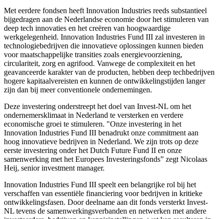
Met eerdere fondsen heeft Innovation Industries reeds substantieel
bijgedragen aan de Nederlandse economie door het stimuleren van
deep tech innovaties en het creëren van hoogwaardige
werkgelegenheid. Innovation Industries Fund III zal investeren in
technologiebedrijven die innovatieve oplossingen kunnen bieden
voor maatschappelijke transities zoals energievoorziening,
circulariteit, zorg en agrifood. Vanwege de complexiteit en het
geavanceerde karakter van de producten, hebben deep techbedrijven
hogere kapitaalvereisten en kunnen de ontwikkelingstijden langer
zijn dan bij meer conventionele ondernemingen.
Deze investering onderstreept het doel van Invest-NL om het
ondernemersklimaat in Nederland te versterken en verdere
economische groei te stimuleren. "Onze investering in het
Innovation Industries Fund III benadrukt onze commitment aan
hoog innovatieve bedrijven in Nederland. We zijn trots op deze
eerste investering onder het Dutch Future Fund II en onze
samenwerking met het Europees Investeringsfonds” zegt Nicolaas
Heij, senior investment manager.
Innovation Industries Fund III speelt een belangrijke rol bij het
verschaffen van essentiële financiering voor bedrijven in kritieke
ontwikkelingsfasen. Door deelname aan dit fonds versterkt Invest-
NL tevens de samenwerkingsverbanden en netwerken met andere