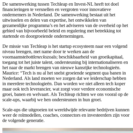
De samenwerking tussen Techleap en Invest-NL heeft tot doel
financieringen te versnellen en vergroten voor innovatieve
ondernemers in Nederland. De samenwerking bestaat uit het
uitwisselen en delen van expertise, het ontwikkelen van
gezamenlijke programma’s en het adviseren van de overheid op het
gebied van bijvoorbeeld beleid en regulering met betrekking tot
startende en doorgroeiende ondernemingen.
De missie van Techleap is het startup ecosysteem naar een volgend
niveau brengen, met name door te werken aan de
voornaamste
bottlenecks
zoals; beschikbaarheid van groeikapitaal,
toegang tot het juiste talent, ondersteuning bij internationaliseren en
het naar de markt brengen van nieuwe kansrijke technologieën.
Maurice: “Tech is nu al het snelst groeiende segment qua banen in
Nederland. Als land moeten we zorgen dat we leiderschap hebben
in meerdere technologieën. Dan worden we niet alleen tech koper
maar ook tech leverancier, wat zorgt voor verdere economische
groei, banen en welvaart. Als Techleap richten we ons vooral op de
scale-ups, waarbij we hen ondersteunen in hun groei.
Scale-ups die uitgroeien tot wereldwijde relevante bedrijven kunnen
weer de rolmodellen, coaches, connectors en investeerders zijn voor
de volgende generatie.