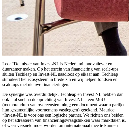
Leo: “De missie van Invest-NL is Nederland innovatiever en
duurzamer maken. Op het terrein van financiering van scale-ups
sluiten Techleap en Invest-NL naadloos op elkaar aan; Techleap
stimuleert het ecosysteem in brede zin en wij helpen fondsen en
scale-ups met nieuwe financieringen.”
De synergie was overduidelijk. Techleap en Invest-NL hebben dan
ook – al snel na de oprichting van Invest-NL – een MoU
(memorandum van overeenstemming; een document waarin partijen
hun gezamenlijke voornemens vastleggen) getekend. Maurice:
“Invest-NL is voor ons een logische partner. We richten ons beiden
op het adresseren van financieringsvraagstukken waar marktfalen is,
of waar versneld moet worden om internationaal mee te kunnen