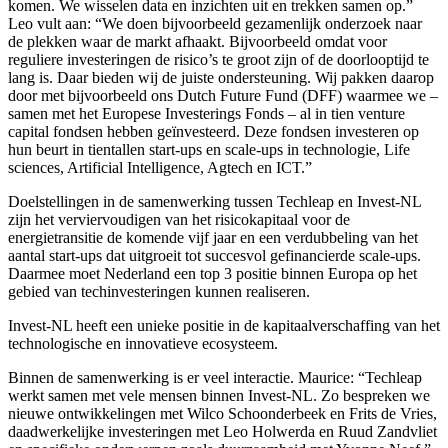
komen. We wisselen data en inzichten uit en trekken samen op.”
Leo vult aan: “We doen bijvoorbeeld gezamenlijk onderzoek naar
de plekken waar de markt afhaakt. Bijvoorbeeld omdat voor
reguliere investeringen de risico’s te groot zijn of de doorlooptijd te
lang is. Daar bieden wij de juiste ondersteuning. Wij pakken daarop
door met bijvoorbeeld ons Dutch Future Fund (DFF) waarmee we –
samen met het Europese Investerings Fonds – al in tien venture
capital fondsen hebben geïnvesteerd. Deze fondsen investeren op
hun beurt in tientallen start-ups en scale-ups in technologie, Life
sciences, Artificial Intelligence, Agtech en ICT.”
Doelstellingen in de samenwerking tussen Techleap en Invest-NL
zijn het verviervoudigen van het risicokapitaal voor de
energietransitie de komende vijf jaar en een verdubbeling van het
aantal start-ups dat uitgroeit tot succesvol gefinancierde scale-ups.
Daarmee moet Nederland een top 3 positie binnen Europa op het
gebied van techinvesteringen kunnen realiseren.
Invest-NL heeft een unieke positie in de kapitaalverschaffing van het
technologische en innovatieve ecosysteem.
Binnen de samenwerking is er veel interactie. Maurice: “Techleap
werkt samen met vele mensen binnen Invest-NL. Zo bespreken we
nieuwe ontwikkelingen met Wilco Schoonderbeek en Frits de Vries,
daadwerkelijke investeringen met Leo Holwerda en Ruud Zandvliet