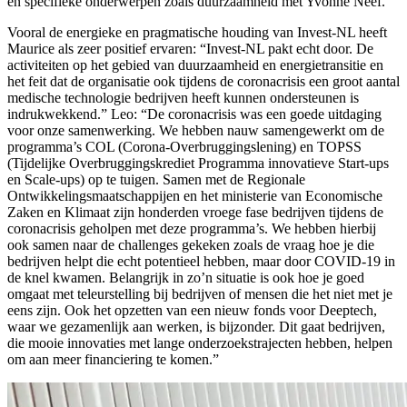
en specifieke onderwerpen zoals duurzaamheid met Yvonne Neef.”
Vooral de energieke en pragmatische houding van Invest-NL heeft
Maurice als zeer positief ervaren: “Invest-NL pakt echt door. De
activiteiten op het gebied van duurzaamheid en energietransitie en
het feit dat de organisatie ook tijdens de coronacrisis een groot aantal
medische technologie bedrijven heeft kunnen ondersteunen is
indrukwekkend.” Leo: “De coronacrisis was een goede uitdaging
voor onze samenwerking. We hebben nauw samengewerkt om de
programma’s COL (Corona-Overbruggingslening) en TOPSS
(Tijdelijke Overbruggingskrediet Programma innovatieve Start-ups
en Scale-ups) op te tuigen. Samen met de Regionale
Ontwikkelingsmaatschappijen en het ministerie van Economische
Zaken en Klimaat zijn honderden vroege fase bedrijven tijdens de
coronacrisis geholpen met deze programma’s. We hebben hierbij
ook samen naar de challenges gekeken zoals de vraag hoe je die
bedrijven helpt die echt potentieel hebben, maar door COVID-19 in
de knel kwamen. Belangrijk in zo’n situatie is ook hoe je goed
omgaat met teleurstelling bij bedrijven of mensen die het niet met je
eens zijn. Ook het opzetten van een nieuw fonds voor Deeptech,
waar we gezamenlijk aan werken, is bijzonder. Dit gaat bedrijven,
die mooie innovaties met lange onderzoekstrajecten hebben, helpen
om aan meer financiering te komen.”