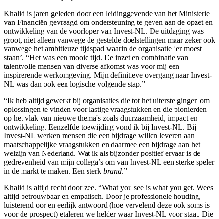
Khalid is jaren geleden door een leidinggevende van het Ministerie
van Financiën gevraagd om ondersteuning te geven aan de opzet en
ontwikkeling van de voorloper van Invest-NL. De uitdaging was
groot, niet alleen vanwege de gestelde doelstellingen maar zeker ook
vanwege het ambitieuze tijdspad waarin de organisatie ‘er moest
staan’. “Het was een mooie tijd. De inzet en combinatie van
talentvolle mensen van diverse afkomst was voor mij een
inspirerende werkomgeving. Mijn definitieve overgang naar Invest-
NL was dan ook een logische volgende stap.”
“Ik heb altijd gewerkt bij organisaties die tot het uiterste gingen om
oplossingen te vinden voor lastige vraagstukken en die pionierden
op het vlak van nieuwe thema's zoals duurzaamheid, impact en
ontwikkeling. Eenzelfde toewijding vond ik bij Invest-NL. Bij
Invest-NL werken mensen die een bijdrage willen leveren aan
maatschappelijke vraagstukken en daarmee een bijdrage aan het
welzijn van Nederland. Wat ik als bijzonder positief ervaar is de
gedrevenheid van mijn collega’s om van Invest-NL een sterke speler
in de markt te maken. Een sterk
brand
.”
Khalid is altijd recht door zee. “What you see is what you get. Wees
altijd betrouwbaar en empatisch. Door je professionele houding,
luisterend oor en eerlijk antwoord (hoe vervelend deze ook soms is
voor de prospect) etaleren we helder waar Invest-NL voor staat. Die