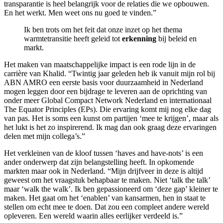
transparantie is heel belangrijk voor de relaties die we opbouwen.
En het werkt. Men weet ons nu goed te vinden.”
Ik ben trots om het feit dat onze inzet op het thema
warmtetransitie heeft geleid tot
erkenning
bij beleid en
markt.
Het maken van maatschappelijke impact is een rode lijn in de
carrière van Khalid. “Twintig jaar geleden heb ik vanuit mijn rol bij
ABN AMRO een eerste basis voor duurzaamheid in Nederland
mogen leggen door een bijdrage te leveren aan de oprichting van
onder meer Global Compact Network Nederland en internationaal
The Equator Principles (EPs). Die ervaring komt mij nog elke dag
van pas. Het is soms een kunst om partijen ‘mee te krijgen’, maar als
het lukt is het zo inspirerend. Ik mag dan ook graag deze ervaringen
delen met mijn collega’s.”
Het verkleinen van de kloof tussen ‘haves and have-nots’ is een
ander onderwerp dat zijn belangstelling heeft. In opkomende
markten maar ook in Nederland. “Mijn drijfveer in deze is altijd
geweest om het vraagstuk behapbaar te maken. Niet ‘talk the talk’
maar ‘walk the walk’. Ik ben gepassioneerd om ‘deze gap’ kleiner te
maken. Het gaat om het ‘enablen’ van kansarmen, hen in staat te
stellen om echt mee te doen. Dat zou een compleet andere wereld
opleveren. Een wereld waarin alles eerlijker verdeeld is.”