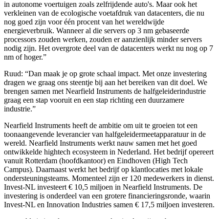
in autonome voertuigen zoals zelfrijdende auto's. Maar ook het
verkleinen van de ecologische voetafdruk van datacenters, die nu
nog goed zijn voor één procent van het wereldwijde
energieverbruik. Wanneer al die servers op 3 nm gebaseerde
processors zouden werken, zouden er aanzienlijk minder servers
nodig zijn. Het overgrote deel van de datacenters werkt nu nog op 7
nm of hoger.”
Ruud: “Dan maak je op grote schaal impact. Met onze investering
dragen we graag ons steentje bij aan het bereiken van dit doel. We
brengen samen met Nearfield Instruments de halfgeleiderindustrie
graag een stap vooruit en een stap richting een duurzamere
industrie.”
Nearfield Instruments heeft de ambitie om uit te groeien tot een
toonaangevende leverancier van halfgeleidermeetapparatuur in de
wereld. Nearfield Instruments werkt nauw samen met het goed
ontwikkelde hightech ecosysteem in Nederland. Het bedrijf opereert
vanuit Rotterdam (hoofdkantoor) en Eindhoven (High Tech
Campus). Daarnaast werkt het bedrijf op klantlocaties met lokale
ondersteuningsteams. Momenteel zijn er 120 medewerkers in dienst.
Invest-NL investeert € 10,5 miljoen in Nearfield Instruments. De
investering is onderdeel van een grotere financieringsronde, waarin
Invest-NL en Innovation Industries samen € 17,5 miljoen investeren.