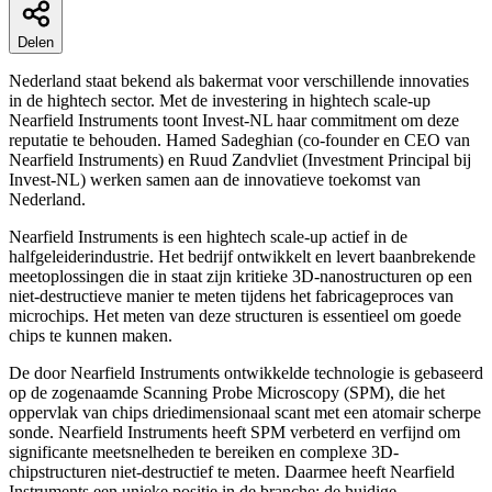
Delen
Nederland staat bekend als bakermat voor verschillende innovaties
in de hightech sector. Met de investering in hightech scale-up
Nearfield Instruments toont Invest-NL haar commitment om deze
reputatie te behouden. Hamed Sadeghian (co-founder en CEO van
Nearfield Instruments) en Ruud Zandvliet (Investment Principal bij
Invest-NL) werken samen aan de innovatieve toekomst van
Nederland.
Nearfield Instruments is een hightech scale-up actief in de
halfgeleiderindustrie. Het bedrijf ontwikkelt en levert baanbrekende
meetoplossingen die in staat zijn kritieke 3D-nanostructuren op een
niet-destructieve manier te meten tijdens het fabricageproces van
microchips. Het meten van deze structuren is essentieel om goede
chips te kunnen maken.
De door Nearfield Instruments ontwikkelde technologie is gebaseerd
op de zogenaamde Scanning Probe Microscopy (SPM), die het
oppervlak van chips driedimensionaal scant met een atomair scherpe
sonde. Nearfield Instruments heeft SPM verbeterd en verfijnd om
significante meetsnelheden te bereiken en complexe 3D-
chipstructuren niet-destructief te meten. Daarmee heeft Nearfield
Instruments een unieke positie in de branche: de huidige