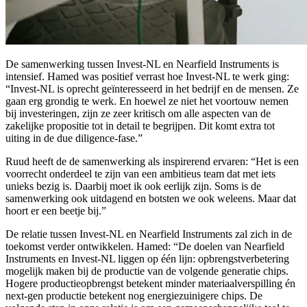
De samenwerking tussen Invest-NL en Nearfield Instruments is
intensief. Hamed was positief verrast hoe Invest-NL te werk ging:
“Invest-NL is oprecht geïnteresseerd in het bedrijf en de mensen. Ze
gaan erg grondig te werk. En hoewel ze niet het voortouw nemen
bij investeringen, zijn ze zeer kritisch om alle aspecten van de
zakelijke propositie tot in detail te begrijpen. Dit komt extra tot
uiting in de due diligence-fase.”
Ruud heeft de de samenwerking als inspirerend ervaren: “Het is een
voorrecht onderdeel te zijn van een ambitieus team dat met iets
unieks bezig is. Daarbij moet ik ook eerlijk zijn. Soms is de
samenwerking ook uitdagend en botsten we ook weleens. Maar dat
hoort er een beetje bij.”
De relatie tussen Invest-NL en Nearfield Instruments zal zich in de
toekomst verder ontwikkelen. Hamed: “De doelen van Nearfield
Instruments en Invest-NL liggen op één lijn: opbrengstverbetering
mogelijk maken bij de productie van de volgende generatie chips.
Hogere productieopbrengst betekent minder materiaalverspilling én
next-gen productie betekent nog energiezuinigere chips. De