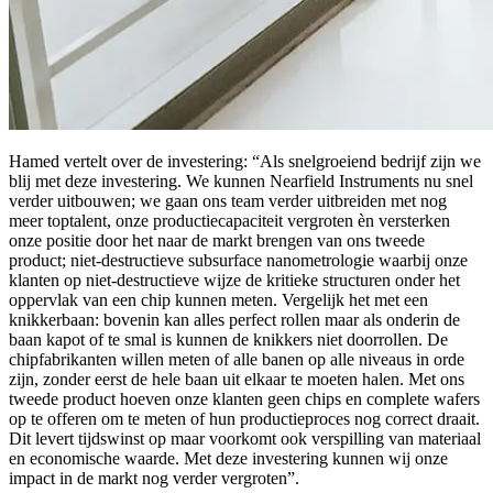
Hamed vertelt over de investering: “Als snelgroeiend bedrijf zijn we
blij met deze investering. We kunnen Nearfield Instruments nu snel
verder uitbouwen; we gaan ons team verder uitbreiden met nog
meer toptalent, onze productiecapaciteit vergroten èn versterken
onze positie door het naar de markt brengen van ons tweede
product; niet-destructieve subsurface nanometrologie waarbij onze
klanten op niet-destructieve wijze de kritieke structuren onder het
oppervlak van een chip kunnen meten. Vergelijk het met een
knikkerbaan: bovenin kan alles perfect rollen maar als onderin de
baan kapot of te smal is kunnen de knikkers niet doorrollen. De
chipfabrikanten willen meten of alle banen op alle niveaus in orde
zijn, zonder eerst de hele baan uit elkaar te moeten halen. Met ons
tweede product hoeven onze klanten geen chips en complete wafers
op te offeren om te meten of hun productieproces nog correct draait.
Dit levert tijdswinst op maar voorkomt ook verspilling van materiaal
en economische waarde. Met deze investering kunnen wij onze
impact in de markt nog verder vergroten”.