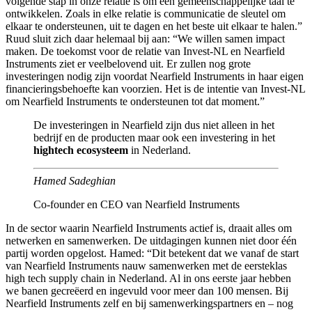
volgende stap in onze relatie is om een gemeenschappelijke taal te
ontwikkelen. Zoals in elke relatie is communicatie de sleutel om
elkaar te ondersteunen, uit te dagen en het beste uit elkaar te halen.”
Ruud sluit zich daar helemaal bij aan: “We willen samen impact
maken. De toekomst voor de relatie van Invest-NL en Nearfield
Instruments ziet er veelbelovend uit. Er zullen nog grote
investeringen nodig zijn voordat Nearfield Instruments in haar eigen
financieringsbehoefte kan voorzien. Het is de intentie van Invest-NL
om Nearfield Instruments te ondersteunen tot dat moment.”
De investeringen in Nearfield zijn dus niet alleen in het
bedrijf en de producten maar ook een investering in het
hightech ecosysteem
in Nederland.
Hamed Sadeghian
Co-founder en CEO van Nearfield Instruments
In de sector waarin Nearfield Instruments actief is, draait alles om
netwerken en samenwerken. De uitdagingen kunnen niet door één
partij worden opgelost. Hamed: “Dit betekent dat we vanaf de start
van Nearfield Instruments nauw samenwerken met de eersteklas
high tech supply chain in Nederland. Al in ons eerste jaar hebben
we banen gecreëerd en ingevuld voor meer dan 100 mensen. Bij
Nearfield Instruments zelf en bij samenwerkingspartners en – nog