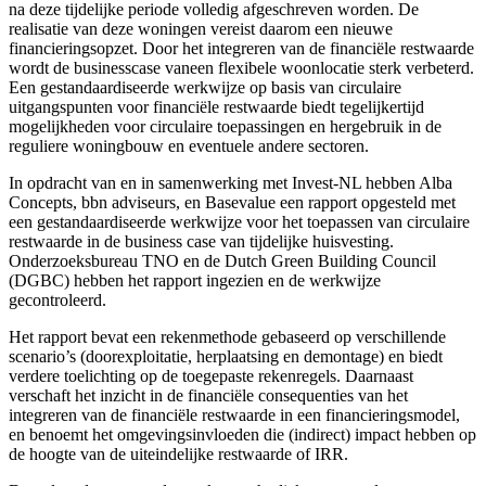
na deze tijdelijke periode volledig afgeschreven worden. De
realisatie van deze woningen vereist daarom een nieuwe
financieringsopzet. Door het integreren van de financiële restwaarde
wordt de businesscase vaneen flexibele woonlocatie sterk verbeterd.
Een gestandaardiseerde werkwijze op basis van circulaire
uitgangspunten voor financiële restwaarde biedt tegelijkertijd
mogelijkheden voor circulaire toepassingen en hergebruik in de
reguliere woningbouw en eventuele andere sectoren.
In opdracht van en in samenwerking met Invest-NL hebben Alba
Concepts, bbn adviseurs, en Basevalue een rapport opgesteld met
een gestandaardiseerde werkwijze voor het toepassen van circulaire
restwaarde in de business case van tijdelijke huisvesting.
Onderzoeksbureau TNO en de Dutch Green Building Council
(DGBC) hebben het rapport ingezien en de werkwijze
gecontroleerd.
Het rapport bevat een rekenmethode gebaseerd op verschillende
scenario’s (doorexploitatie, herplaatsing en demontage) en biedt
verdere toelichting op de toegepaste rekenregels. Daarnaast
verschaft het inzicht in de financiële consequenties van het
integreren van de financiële restwaarde in een financieringsmodel,
en benoemt het omgevingsinvloeden die (indirect) impact hebben op
de hoogte van de uiteindelijke restwaarde of IRR.