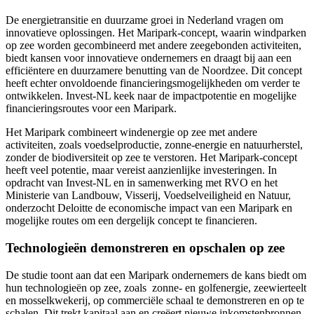
De energietransitie en duurzame groei in Nederland vragen om
innovatieve oplossingen. Het Maripark-concept, waarin windparken
op zee worden gecombineerd met andere zeegebonden activiteiten,
biedt kansen voor innovatieve ondernemers en draagt bij aan een
efficiëntere en duurzamere benutting van de Noordzee. Dit concept
heeft echter onvoldoende financieringsmogelijkheden om verder te
ontwikkelen. Invest-NL keek naar de impactpotentie en mogelijke
financieringsroutes voor een Maripark.
Het Maripark combineert windenergie op zee met andere
activiteiten, zoals voedselproductie, zonne-energie en natuurherstel,
zonder de biodiversiteit op zee te verstoren. Het Maripark-concept
heeft veel potentie, maar vereist aanzienlijke investeringen. In
opdracht van Invest-NL en in samenwerking met RVO en het
Ministerie van Landbouw, Visserij, Voedselveiligheid en Natuur,
onderzocht Deloitte de economische impact van een Maripark en
mogelijke routes om een dergelijk concept te financieren.
Technologieën demonstreren en opschalen op zee
De studie toont aan dat een Maripark ondernemers de kans biedt om
hun technologieën op zee, zoals zonne- en golfenergie, zeewierteelt
en mosselkwekerij, op commerciële schaal te demonstreren en op te
schalen. Dit trekt kapitaal aan en creëert nieuwe inkomstenbronnen.